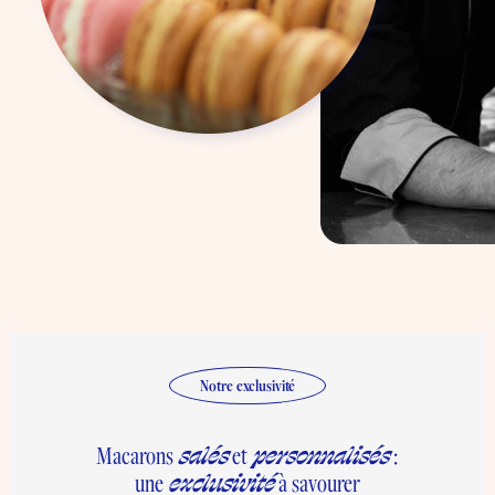
Notre exclusivité
salés
personnalisés
Macarons
et
:
exclusivité
une
à savourer