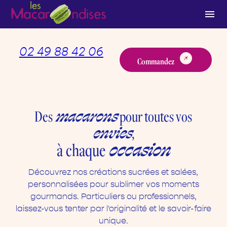
Panneau de gestion des cookies
menu
02 49 88 42 06
Commandez
macarons
Des
pour toutes vos
envies
,
occasion
à chaque
Découvrez nos créations sucrées et salées,
personnalisées pour sublimer vos moments
gourmands. Particuliers ou professionnels,
laissez-vous tenter par l'originalité et le savoir-faire
unique.