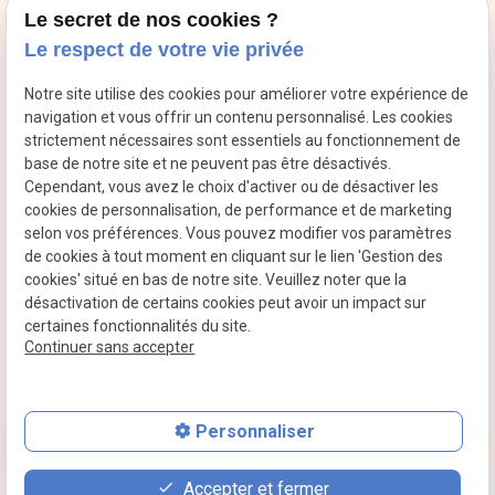
12:00*
professionnels
Le secret de nos cookies ?
*sous réserve de
Le respect de votre vie privée
manifestation
Actualités
extérieure
Notre site utilise des cookies pour améliorer votre expérience de
Contact
navigation et vous offrir un contenu personnalisé. Les cookies
strictement nécessaires sont essentiels au fonctionnement de
base de notre site et ne peuvent pas être désactivés.
Cependant, vous avez le choix d'activer ou de désactiver les
cookies de personnalisation, de performance et de marketing
Mentions
Politique de
Gestion
Plan du
selon vos préférences. Vous pouvez modifier vos paramètres
légales
confidentialité
des
site
de cookies à tout moment en cliquant sur le lien 'Gestion des
cookies
cookies' situé en bas de notre site. Veuillez noter que la
désactivation de certains cookies peut avoir un impact sur
certaines fonctionnalités du site.
Siret :
52342182400021
Continuer sans accepter
Personnaliser
place
feed
phone
Accepter et fermer