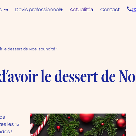
s
Devis professionnels
Actualités
Contact
0
r le dessert de Noël souhaité ?
'avoir le dessert de No
vos
es les 13
des !