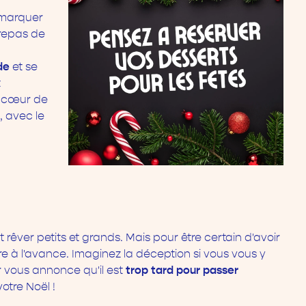
 marquer
 repas de
de
et se
t
à cœur de
t
, avec le
rêver petits et grands. Mais pour être certain d'avoir
re à l'avance. Imaginez la déception si vous vous y
trop tard pour passer
r vous annonce qu'il est
otre Noël !