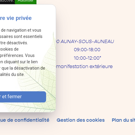
Autoriser
sactivé.
re vie privée
Informations
e de navigation et vous
02 49 88 42 06
ssaires sont essentiels
ZA Le Camp
28700 AUNAY-SOUS-AUNEAU
tre désactivés.
cookies de
Jeudi-vendredi
09:00-18:00
 préférences. Vous
Samedi
10:00-12:00*
cliquant sur le lien
*sous réserve de manifestation extérieure
r que la désactivation de
lités du site.
 et fermer
que de confidentialité
Gestion des cookies
Plan du si